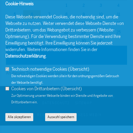
Cookie-Hinweis
1
2
3
4
5
6
7
8
9
10
11
Diese Webseite verwendet Cookies, die notwendig sind, um die
Webseite zu nutzen. Weiter verwendet diese Webseite Dienste von
12
13
14
15
16
17
18
Drittanbietern, um das Webangebot zu verbessern (Website-
19
20
21
22
23
24
25
Optmierung). Für die Verwendung bestimmter Dienste wird Ihre
26
27
28
29
30
31
Einwilligung benötigt. Ihre Einwilligung können Sie jederzeit
widerrufen. Weitere Informationen finden Sie in der
Dezember
Datenschutzerklärung
.
Technisch notwendige Cookies (
Übersicht
)
An diesem Tag findet keine Veranstaltung statt.
Die notwendigen Cookies werden allein für den ordnungsgemäßen Gebrauch
der Webseite benötigt.
Cookies von Drittanbietern (
Übersicht
)
Zur Optimierung unserer Webseite binden wir Dienste und Angebote von
© 2026 BERND SIBLER
KONTAKT
IMPRESSUM
Drittanbietern ein.
DATENSCHUTZ
SITEMAP
REALISATION: SHARKNESS MEDIA
Alle akzeptieren
Auswahl speichern