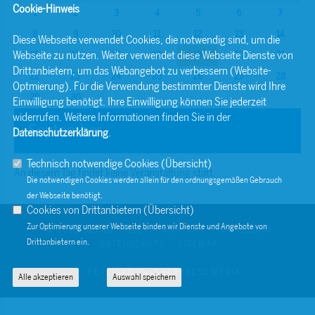
Cookie-Hinweis
1
2
3
4
5
6
7
8
9
10
11
12
13
14
Diese Webseite verwendet Cookies, die notwendig sind, um die
Webseite zu nutzen. Weiter verwendet diese Webseite Dienste von
15
16
17
18
19
20
21
Drittanbietern, um das Webangebot zu verbessern (Website-
22
23
24
25
26
27
28
Optmierung). Für die Verwendung bestimmter Dienste wird Ihre
29
30
Einwilligung benötigt. Ihre Einwilligung können Sie jederzeit
widerrufen. Weitere Informationen finden Sie in der
September
Datenschutzerklärung
.
Technisch notwendige Cookies (
Übersicht
)
An diesem Tag findet keine Veranstaltung statt.
Die notwendigen Cookies werden allein für den ordnungsgemäßen Gebrauch
der Webseite benötigt.
Cookies von Drittanbietern (
Übersicht
)
Zur Optimierung unserer Webseite binden wir Dienste und Angebote von
© 2026 BERND SIBLER
KONTAKT
IMPRESSUM
Drittanbietern ein.
DATENSCHUTZ
SITEMAP
REALISATION: SHARKNESS MEDIA
Alle akzeptieren
Auswahl speichern