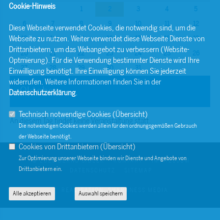
Cookie-Hinweis
1
2
3
4
5
6
7
8
9
10
11
12
Diese Webseite verwendet Cookies, die notwendig sind, um die
Webseite zu nutzen. Weiter verwendet diese Webseite Dienste von
13
14
15
16
17
18
19
Drittanbietern, um das Webangebot zu verbessern (Website-
20
21
22
23
24
25
26
Optmierung). Für die Verwendung bestimmter Dienste wird Ihre
27
28
29
30
31
Einwilligung benötigt. Ihre Einwilligung können Sie jederzeit
widerrufen. Weitere Informationen finden Sie in der
Oktober
Datenschutzerklärung
.
Technisch notwendige Cookies (
Übersicht
)
An diesem Tag findet keine Veranstaltung statt.
Die notwendigen Cookies werden allein für den ordnungsgemäßen Gebrauch
der Webseite benötigt.
Cookies von Drittanbietern (
Übersicht
)
Zur Optimierung unserer Webseite binden wir Dienste und Angebote von
© 2026 BERND SIBLER
KONTAKT
IMPRESSUM
Drittanbietern ein.
DATENSCHUTZ
SITEMAP
REALISATION: SHARKNESS MEDIA
Alle akzeptieren
Auswahl speichern