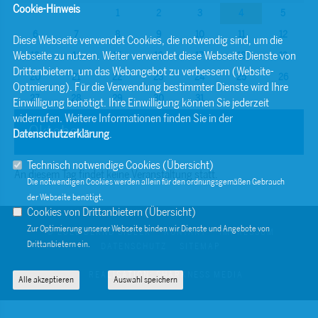
Cookie-Hinweis
1
2
3
4
5
6
7
8
9
10
11
12
Diese Webseite verwendet Cookies, die notwendig sind, um die
Webseite zu nutzen. Weiter verwendet diese Webseite Dienste von
13
14
15
16
17
18
19
Drittanbietern, um das Webangebot zu verbessern (Website-
20
21
22
23
24
25
26
Optmierung). Für die Verwendung bestimmter Dienste wird Ihre
27
28
29
30
31
Einwilligung benötigt. Ihre Einwilligung können Sie jederzeit
widerrufen. Weitere Informationen finden Sie in der
Oktober
Datenschutzerklärung
.
Technisch notwendige Cookies (
Übersicht
)
An diesem Tag findet keine Veranstaltung statt.
Die notwendigen Cookies werden allein für den ordnungsgemäßen Gebrauch
der Webseite benötigt.
Cookies von Drittanbietern (
Übersicht
)
Zur Optimierung unserer Webseite binden wir Dienste und Angebote von
© 2026 BERND SIBLER
KONTAKT
IMPRESSUM
Drittanbietern ein.
DATENSCHUTZ
SITEMAP
REALISATION: SHARKNESS MEDIA
Alle akzeptieren
Auswahl speichern