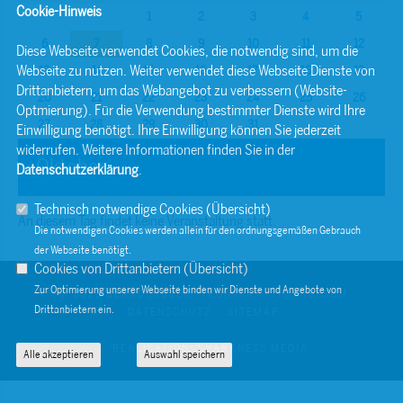
Cookie-Hinweis
1
2
3
4
5
6
7
8
9
10
11
12
Diese Webseite verwendet Cookies, die notwendig sind, um die
Webseite zu nutzen. Weiter verwendet diese Webseite Dienste von
13
14
15
16
17
18
19
Drittanbietern, um das Webangebot zu verbessern (Website-
20
21
22
23
24
25
26
Optmierung). Für die Verwendung bestimmter Dienste wird Ihre
27
28
29
30
31
Einwilligung benötigt. Ihre Einwilligung können Sie jederzeit
widerrufen. Weitere Informationen finden Sie in der
Oktober
Datenschutzerklärung
.
Technisch notwendige Cookies (
Übersicht
)
An diesem Tag findet keine Veranstaltung statt.
Die notwendigen Cookies werden allein für den ordnungsgemäßen Gebrauch
der Webseite benötigt.
Cookies von Drittanbietern (
Übersicht
)
Zur Optimierung unserer Webseite binden wir Dienste und Angebote von
© 2026 BERND SIBLER
KONTAKT
IMPRESSUM
Drittanbietern ein.
DATENSCHUTZ
SITEMAP
REALISATION: SHARKNESS MEDIA
Alle akzeptieren
Auswahl speichern