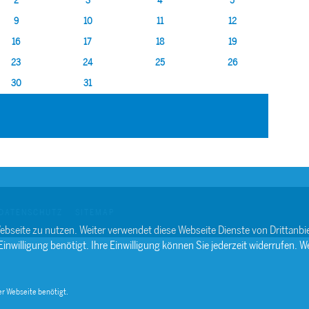
2
3
4
5
9
10
11
12
16
17
18
19
23
24
25
26
30
31
DATENSCHUTZ
SITEMAP
ebseite zu nutzen. Weiter verwendet diese Webseite Dienste von Drittan
willigung benötigt. Ihre Einwilligung können Sie jederzeit widerrufen. We
r Webseite benötigt.