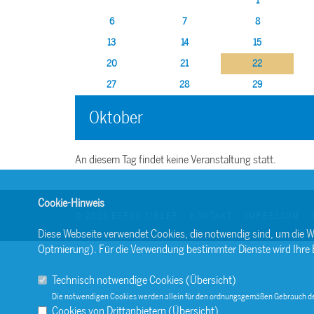
1
6
7
8
13
14
15
20
21
22
27
28
29
Oktober
An diesem Tag findet keine Veranstaltung statt.
Cookie-Hinweis
© 2026 BERND SIBLER
KONTAKT
IMPRESSUM
Diese Webseite verwendet Cookies, die notwendig sind, um die W
Optmierung). Für die Verwendung bestimmter Dienste wird Ihre Ein
Technisch notwendige Cookies (
Übersicht
)
Die notwendigen Cookies werden allein für den ordnungsgemäßen Gebrauch de
Cookies von Drittanbietern (
Übersicht
)