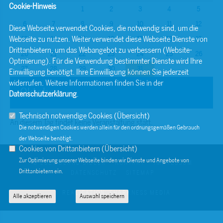
Cookie-Hinweis
1
2
3
4
5
6
7
8
9
10
11
12
Diese Webseite verwendet Cookies, die notwendig sind, um die
Webseite zu nutzen. Weiter verwendet diese Webseite Dienste von
13
14
15
16
17
18
19
Drittanbietern, um das Webangebot zu verbessern (Website-
20
21
22
23
24
25
26
Optmierung). Für die Verwendung bestimmter Dienste wird Ihre
27
28
29
30
31
Einwilligung benötigt. Ihre Einwilligung können Sie jederzeit
widerrufen. Weitere Informationen finden Sie in der
Oktober
Datenschutzerklärung
.
Technisch notwendige Cookies (
Übersicht
)
An diesem Tag findet keine Veranstaltung statt.
Die notwendigen Cookies werden allein für den ordnungsgemäßen Gebrauch
der Webseite benötigt.
Cookies von Drittanbietern (
Übersicht
)
Zur Optimierung unserer Webseite binden wir Dienste und Angebote von
© 2026 BERND SIBLER
KONTAKT
IMPRESSUM
Drittanbietern ein.
DATENSCHUTZ
SITEMAP
REALISATION: SHARKNESS MEDIA
Alle akzeptieren
Auswahl speichern