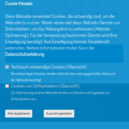
Cookie-Hinweis
1
2
3
4
5
6
7
8
9
10
11
12
13
14
Diese Webseite verwendet Cookies, die notwendig sind, um die
Webseite zu nutzen. Weiter verwendet diese Webseite Dienste von
15
16
17
18
19
20
21
Drittanbietern, um das Webangebot zu verbessern (Website-
22
23
24
25
26
27
28
Optmierung). Für die Verwendung bestimmter Dienste wird Ihre
29
30
31
Einwilligung benötigt. Ihre Einwilligung können Sie jederzeit
widerrufen. Weitere Informationen finden Sie in der
Dezember
Datenschutzerklärung
.
Technisch notwendige Cookies (
Übersicht
)
An diesem Tag findet keine Veranstaltung statt.
Die notwendigen Cookies werden allein für den ordnungsgemäßen Gebrauch
der Webseite benötigt.
Cookies von Drittanbietern (
Übersicht
)
Zur Optimierung unserer Webseite binden wir Dienste und Angebote von
© 2026 BERND SIBLER
KONTAKT
IMPRESSUM
Drittanbietern ein.
DATENSCHUTZ
SITEMAP
REALISATION: SHARKNESS MEDIA
Alle akzeptieren
Auswahl speichern