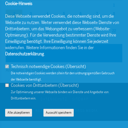
Cookie-Hinweis
1
2
3
4
5
6
7
8
Diese Webseite verwendet Cookies, die notwendig sind, um die
Webseite zu nutzen. Weiter verwendet diese Webseite Dienste von
9
10
11
12
13
14
15
Drittanbietern, um das Webangebot zu verbessern (Website-
16
17
18
19
20
21
22
Optmierung). Für die Verwendung bestimmter Dienste wird Ihre
23
24
25
26
27
28
Einwilligung benötigt. Ihre Einwilligung können Sie jederzeit
widerrufen. Weitere Informationen finden Sie in der
Februar
Datenschutzerklärung
.
Technisch notwendige Cookies (
Übersicht
)
An diesem Tag findet keine Veranstaltung statt.
Die notwendigen Cookies werden allein für den ordnungsgemäßen Gebrauch
der Webseite benötigt.
Cookies von Drittanbietern (
Übersicht
)
Zur Optimierung unserer Webseite binden wir Dienste und Angebote von
© 2026 BERND SIBLER
KONTAKT
IMPRESSUM
Drittanbietern ein.
DATENSCHUTZ
SITEMAP
REALISATION: SHARKNESS MEDIA
Alle akzeptieren
Auswahl speichern