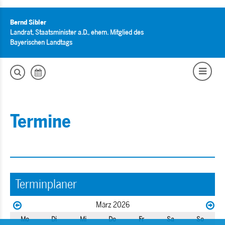
Bernd Sibler
Landrat, Staatsminister a.D., ehem. Mitglied des
Bayerischen Landtags
Termine
Terminplaner
März 2026
Mo
Di
Mi
Do
Fr
Sa
So