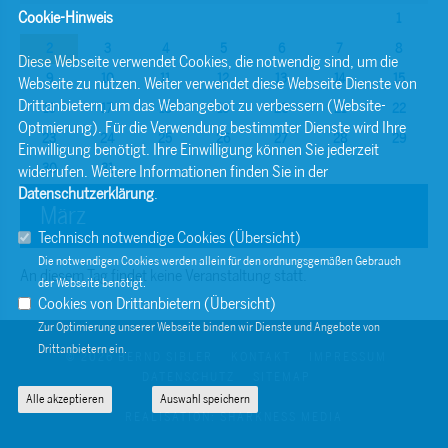
Cookie-Hinweis
1
2
3
4
5
6
7
8
Diese Webseite verwendet Cookies, die notwendig sind, um die
9
10
11
12
13
14
15
Webseite zu nutzen. Weiter verwendet diese Webseite Dienste von
Drittanbietern, um das Webangebot zu verbessern (Website-
16
17
18
19
20
21
22
Optmierung). Für die Verwendung bestimmter Dienste wird Ihre
23
24
25
26
27
28
29
Einwilligung benötigt. Ihre Einwilligung können Sie jederzeit
30
31
widerrufen. Weitere Informationen finden Sie in der
Datenschutzerklärung
.
März
Technisch notwendige Cookies (
Übersicht
)
Die notwendigen Cookies werden allein für den ordnungsgemäßen Gebrauch
An diesem Tag findet keine Veranstaltung statt.
der Webseite benötigt.
Cookies von Drittanbietern (
Übersicht
)
Zur Optimierung unserer Webseite binden wir Dienste und Angebote von
Drittanbietern ein.
© 2026 BERND SIBLER
KONTAKT
IMPRESSUM
DATENSCHUTZ
SITEMAP
Alle akzeptieren
Auswahl speichern
REALISATION: SHARKNESS MEDIA