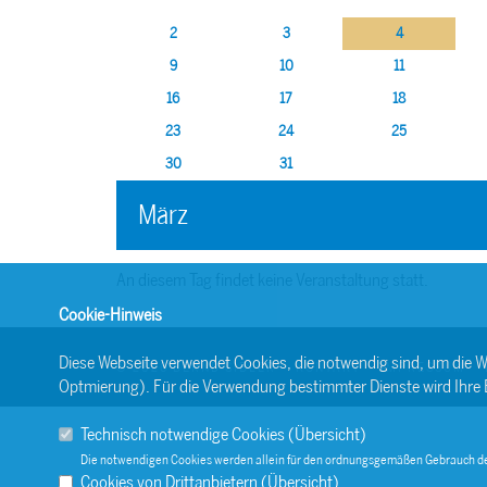
2
3
4
9
10
11
16
17
18
23
24
25
30
31
März
An diesem Tag findet keine Veranstaltung statt.
Cookie-Hinweis
Diese Webseite verwendet Cookies, die notwendig sind, um die W
© 2026 BERND SIBLER
KONTAKT
IMPRESSUM
Optmierung). Für die Verwendung bestimmter Dienste wird Ihre Ein
Technisch notwendige Cookies (
Übersicht
)
Die notwendigen Cookies werden allein für den ordnungsgemäßen Gebrauch de
Cookies von Drittanbietern (
Übersicht
)