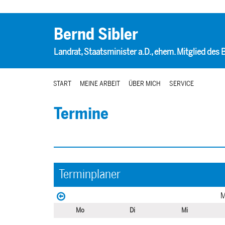
Bernd Sibler
Landrat, Staatsminister a.D., ehem. Mitglied des
START
MEINE ARBEIT
ÜBER MICH
SERVICE
Termine
Terminplaner
M
Mo
Di
Mi