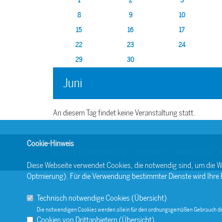
1
2
3
8
9
10
15
16
17
22
23
24
29
30
Juni
An diesem Tag findet keine Veranstaltung statt.
Cookie-Hinweis
© 2026 BERND SIBLER
KONTAKT
IMPRESSUM
Diese Webseite verwendet Cookies, die notwendig sind, um die W
Optmierung). Für die Verwendung bestimmter Dienste wird Ihre Ein
Technisch notwendige Cookies (
Übersicht
)
Die notwendigen Cookies werden allein für den ordnungsgemäßen Gebrauch de
Cookies von Drittanbietern (
Übersicht
)