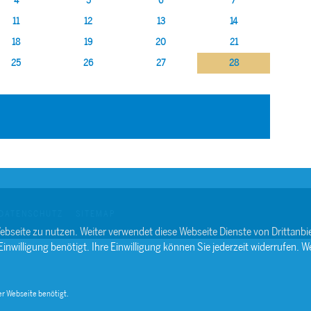
4
5
6
7
11
12
13
14
18
19
20
21
25
26
27
28
DATENSCHUTZ
SITEMAP
ebseite zu nutzen. Weiter verwendet diese Webseite Dienste von Drittan
willigung benötigt. Ihre Einwilligung können Sie jederzeit widerrufen. We
r Webseite benötigt.