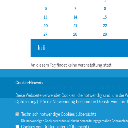
1
6
7
8
13
14
15
20
21
22
27
28
29
Juli
An diesem Tag findet keine Veranstaltung statt.
Cookie-Hinweis
© 2026 BERND SIBLER
KONTAKT
IMPRESSUM
Diese Webseite verwendet Cookies, die notwendig sind, um die W
Optmierung). Für die Verwendung bestimmter Dienste wird Ihre Ein
Technisch notwendige Cookies (
Übersicht
)
Die notwendigen Cookies werden allein für den ordnungsgemäßen Gebrauch de
Cookies von Drittanbietern (
Übersicht
)