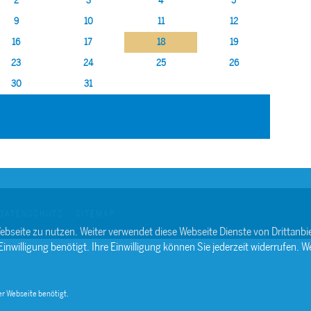
2
3
4
5
9
10
11
12
16
17
18
19
23
24
25
26
30
31
DATENSCHUTZ
SITEMAP
ebseite zu nutzen. Weiter verwendet diese Webseite Dienste von Drittan
willigung benötigt. Ihre Einwilligung können Sie jederzeit widerrufen. We
r Webseite benötigt.