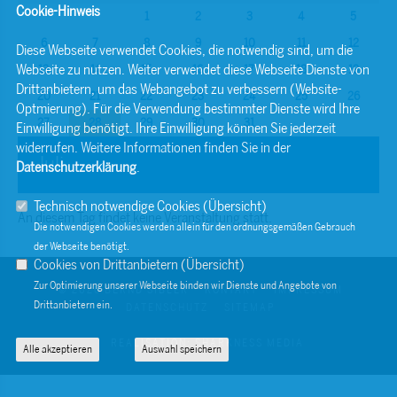
Cookie-Hinweis
1
2
3
4
5
6
7
8
9
10
11
12
Diese Webseite verwendet Cookies, die notwendig sind, um die
Webseite zu nutzen. Weiter verwendet diese Webseite Dienste von
13
14
15
16
17
18
19
Drittanbietern, um das Webangebot zu verbessern (Website-
20
21
22
23
24
25
26
Optmierung). Für die Verwendung bestimmter Dienste wird Ihre
27
28
29
30
31
Einwilligung benötigt. Ihre Einwilligung können Sie jederzeit
widerrufen. Weitere Informationen finden Sie in der
Juli
Datenschutzerklärung
.
Technisch notwendige Cookies (
Übersicht
)
An diesem Tag findet keine Veranstaltung statt.
Die notwendigen Cookies werden allein für den ordnungsgemäßen Gebrauch
der Webseite benötigt.
Cookies von Drittanbietern (
Übersicht
)
Zur Optimierung unserer Webseite binden wir Dienste und Angebote von
© 2026 BERND SIBLER
KONTAKT
IMPRESSUM
Drittanbietern ein.
DATENSCHUTZ
SITEMAP
REALISATION: SHARKNESS MEDIA
Alle akzeptieren
Auswahl speichern