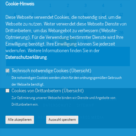
Cookie-Hinweis
1
2
3
4
5
6
7
8
9
10
11
12
Diese Webseite verwendet Cookies, die notwendig sind, um die
Webseite zu nutzen. Weiter verwendet diese Webseite Dienste von
13
14
15
16
17
18
19
Drittanbietern, um das Webangebot zu verbessern (Website-
20
21
22
23
24
25
26
Optmierung). Für die Verwendung bestimmter Dienste wird Ihre
27
28
29
30
31
Einwilligung benötigt. Ihre Einwilligung können Sie jederzeit
widerrufen. Weitere Informationen finden Sie in der
Juli
Datenschutzerklärung
.
Technisch notwendige Cookies (
Übersicht
)
An diesem Tag findet keine Veranstaltung statt.
Die notwendigen Cookies werden allein für den ordnungsgemäßen Gebrauch
der Webseite benötigt.
Cookies von Drittanbietern (
Übersicht
)
Zur Optimierung unserer Webseite binden wir Dienste und Angebote von
© 2026 BERND SIBLER
KONTAKT
IMPRESSUM
Drittanbietern ein.
DATENSCHUTZ
SITEMAP
REALISATION: SHARKNESS MEDIA
Alle akzeptieren
Auswahl speichern