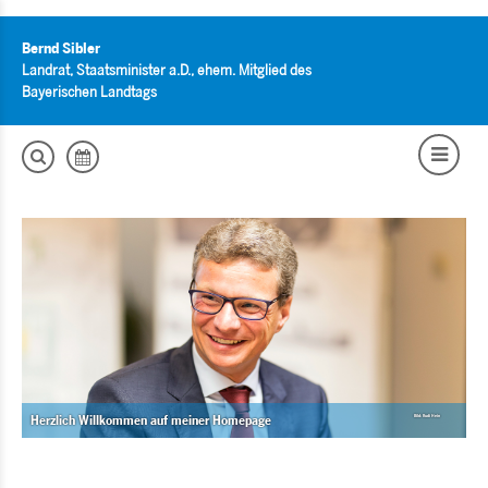
Bernd Sibler
Landrat, Staatsminister a.D., ehem. Mitglied des
Bayerischen Landtags
Herzlich Willkommen auf meiner Homepage
Bild: Rudi Hein