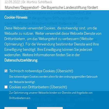
12.05.2022 | Dr. Martina Schöfbeck
München/Deggendorf - Die Bayerische Landesstiftung fördert
zwei Denkmalschutzobjekte im Landkreis Deggendorf. Wie
Cookie-Hinweis
Bernd Sibler nach der gestrigen Stiftungsratssitzung der
Landesstiftung in München mitteilt, fließen in die
Diese Webseite verwendet Cookies, die notwendig sind, um die
Glockenbaumaßnahmen mit Sanierung des Glockenstuhls in
Webseite zu nutzen. Weiter verwendet diese Webseite Dienste von
der Pfarrkirche St. Georg in Winzer 6.300 Euro und in die
Drittanbietern, um das Webangebot zu verbessern (Website-
Sanierung und den Umbau eines ehemaligen Wohnstallhauses
Optmierung). Für die Verwendung bestimmter Dienste wird Ihre
in Berging in der Gemeinde Auerbach 7.000 Euro.
Einwilligung benötigt. Ihre Einwilligung können Sie jederzeit
...weiterlesen
widerrufen. Weitere Informationen finden Sie in der
Datenschutzerklärung
.
Technisch notwendige Cookies (
Übersicht
)
WEITERE MELDUNGEN
Die notwendigen Cookies werden allein für den ordnungsgemäßen Gebrauch
der Webseite benötigt.
Cookies von Drittanbietern (
Übersicht
)
Zur Optimierung unserer Webseite binden wir Dienste und Angebote von
Drittanbietern ein.
© 2026 BERND SIBLER
KONTAKT
IMPRESSUM
DATENSCHUTZ
SITEMAP