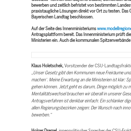
bewerben und zeitlich befristet von bestimmten Landesv
praxistaugliche Lösungen direkt vor Ort zu testen. Das 
Bayerischen Landtag beschlossen.
Auf der Seite des Innenministeriums
www.modellregion
Antragsplattform bereit. Das Innenministerium prüft d
Ministerien ein. Auch die kommunalen Spitzenverbände 
Klaus Holetschek,
Vorsitzender der CSU-Landtagsfrakti
Unser Gesetz gibt den Kommunen neue Freiräume und me
machen‘. Meine Erwartung an die Ministerien ist klar: S
gehen können. Jetzt geht es darum, Dinge möglich zu m
Mentalitätswechsel brauchen wir überall in unserer Ges
Antragsverfahren ist denkbar einfach: Ein schlanker di
allen Regierungsbezirken zeigen: Der Wunsch nach inno
bewerben.“
Holger Dremel,
innenpolitischer Sprecher der CSU-Frakt