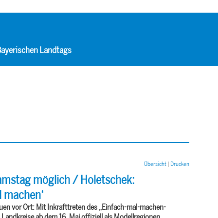
 Bayerischen Landtags
Übersicht
|
Drucken
amstag möglich / Holetschek:
l machen‘
uen vor Ort: Mit Inkrafttreten des „Einfach-mal-machen-
andkreise ab dem 16. Mai offiziell als Modellregionen