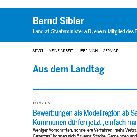
Bernd Sibler
Landrat, Staatsminister a.D., ehem. Mitglied des
START
MEINE ARBEIT
ÜBER MICH
SERVICE
Aus dem Landtag
15.05.2026
Bewerbungen als Modellregion ab S
Kommunen dürfen jetzt ‚einfach ma
Weniger Vorschriften, schnellere Verfahren, mehr Vertra
Gesetzes“ können sich Bayerns Städte, Gemeinden und L