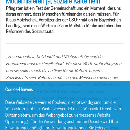
Modernisieren ja, soziale Kälte nein
Pfingsten ist ein Fest der Gemeinschaft und ein Moment, der uns
daran erinnert, dass Menschen füreinander da sein müssen. Für
Klaus Holetschek,
Vorsitzender der CSU-Fraktion im Bayerischen
Landtag, sind diese Werte ein klarer Maßstab für die anstehenden
Reformen des Sozialstaats:
Zusammenhalt, Solidarität und Nächstenliebe sind das
Fundament unserer Gesellschaft. Für diese Werte steht Pfingsten
und sie sollten auch die Leitlinie für die Reform unseres
Sozialstaats sein. Reformen müssen den Menschen dienen, die
wirklich auf Unterstützung angewiesen sind. Gesundheit, Pflege
Cookie-Hinweis
und Rente sind keine bloßen Kostenstellen, sondern ein
Versprechen auf Sicherheit, Würde und Verlässlichkeit. Niemand
Diese Webseite verwendet Cookies, die notwendig sind, um die
darf allein gelassen werden, wenn Hilfe gebraucht wird. Das ist der
Webseite zu nutzen. Weiter verwendet diese Webseite Dienste von
Kern des Sozialstaats.
Drittanbietern, um das Webangebot zu verbessern (Website-
Optmierung). Für die Verwendung bestimmter Dienste wird Ihre
Einwilligung benötigt. Ihre Einwilligung können Sie jederzeit
Unser Land ist reformfähig. Die anstehenden Reformen müssen