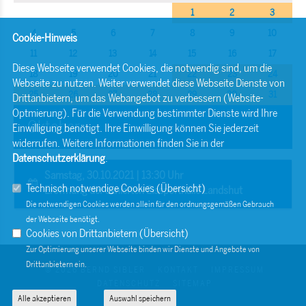
1
2
3
4
5
6
7
8
9
10
Cookie-Hinweis
11
12
13
14
15
16
17
Diese Webseite verwendet Cookies, die notwendig sind, um die
18
19
20
21
22
23
24
Webseite zu nutzen. Weiter verwendet diese Webseite Dienste von
25
26
27
28
29
30
31
Drittanbietern, um das Webangebot zu verbessern (Website-
Optmierung). Für die Verwendung bestimmter Dienste wird Ihre
Oktober
Einwilligung benötigt. Ihre Einwilligung können Sie jederzeit
widerrufen. Weitere Informationen finden Sie in der
Datenschutzerklärung
.
Samstag, 30.10.2021 | 13:30 Uhr
Technisch notwendige Cookies (
Übersicht
)
Eröffnung der sanierten Eissporthalle Landshut
Die notwendigen Cookies werden allein für den ordnungsgemäßen Gebrauch
der Webseite benötigt.
Cookies von Drittanbietern (
Übersicht
)
Zur Optimierung unserer Webseite binden wir Dienste und Angebote von
Drittanbietern ein.
© 2026 BERND SIBLER
KONTAKT
IMPRESSUM
DATENSCHUTZ
SITEMAP
Alle akzeptieren
Auswahl speichern