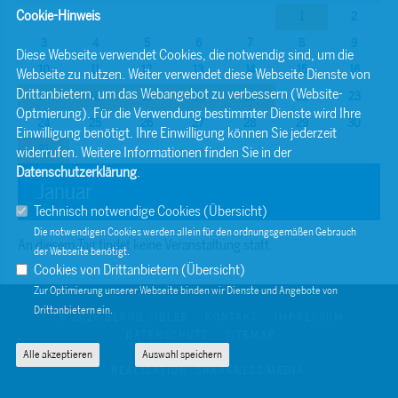
Cookie-Hinweis
1
2
3
4
5
6
7
8
9
Diese Webseite verwendet Cookies, die notwendig sind, um die
10
11
12
13
14
15
16
Webseite zu nutzen. Weiter verwendet diese Webseite Dienste von
Drittanbietern, um das Webangebot zu verbessern (Website-
17
18
19
20
21
22
23
Optmierung). Für die Verwendung bestimmter Dienste wird Ihre
24
25
26
27
28
29
30
Einwilligung benötigt. Ihre Einwilligung können Sie jederzeit
31
widerrufen. Weitere Informationen finden Sie in der
Datenschutzerklärung
.
Januar
Technisch notwendige Cookies (
Übersicht
)
Die notwendigen Cookies werden allein für den ordnungsgemäßen Gebrauch
An diesem Tag findet keine Veranstaltung statt.
der Webseite benötigt.
Cookies von Drittanbietern (
Übersicht
)
Zur Optimierung unserer Webseite binden wir Dienste und Angebote von
Drittanbietern ein.
© 2026 BERND SIBLER
KONTAKT
IMPRESSUM
DATENSCHUTZ
SITEMAP
Alle akzeptieren
Auswahl speichern
REALISATION: SHARKNESS MEDIA