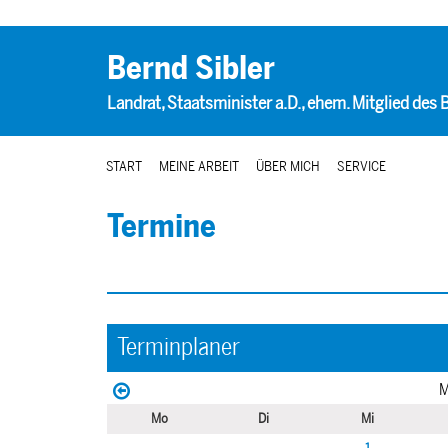
Bernd Sibler
Landrat, Staatsminister a.D., ehem. Mitglied des
START
MEINE ARBEIT
ÜBER MICH
SERVICE
Termine
Terminplaner
M
Mo
Di
Mi