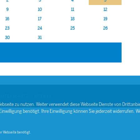
2
3
4
5
9
10
11
12
16
17
18
19
23
24
25
26
30
31
DATENSCHUTZ
SITEMAP
ebseite zu nutzen. Weiter verwendet diese Webseite Dienste von Drittan
willigung benötigt. Ihre Einwilligung können Sie jederzeit widerrufen. We
r Webseite benötigt.