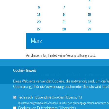
1
6
7
8
13
14
15
20
21
22
27
28
29
März
An diesem Tag findet keine Veranstaltung statt.
Cookie-Hinweis
© 2026 BERND SIBLER
KONTAKT
IMPRESSUM
Diese Webseite verwendet Cookies, die notwendig sind, um die W
Optmierung). Für die Verwendung bestimmter Dienste wird Ihre Ein
Technisch notwendige Cookies (
Übersicht
)
Die notwendigen Cookies werden allein für den ordnungsgemäßen Gebrauch de
Cookies von Drittanbietern (
Übersicht
)