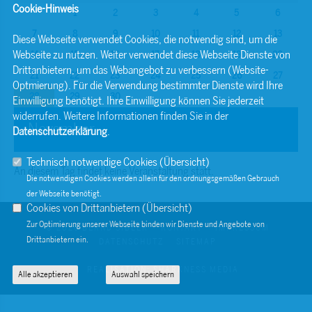
Cookie-Hinweis
1
2
3
4
5
6
7
8
9
10
11
12
13
Diese Webseite verwendet Cookies, die notwendig sind, um die
Webseite zu nutzen. Weiter verwendet diese Webseite Dienste von
14
15
16
17
18
19
20
Drittanbietern, um das Webangebot zu verbessern (Website-
21
22
23
24
25
26
27
Optmierung). Für die Verwendung bestimmter Dienste wird Ihre
28
29
30
Einwilligung benötigt. Ihre Einwilligung können Sie jederzeit
widerrufen. Weitere Informationen finden Sie in der
November
Datenschutzerklärung
.
Technisch notwendige Cookies (
Übersicht
)
An diesem Tag findet keine Veranstaltung statt.
Die notwendigen Cookies werden allein für den ordnungsgemäßen Gebrauch
der Webseite benötigt.
Cookies von Drittanbietern (
Übersicht
)
Zur Optimierung unserer Webseite binden wir Dienste und Angebote von
© 2026 BERND SIBLER
KONTAKT
IMPRESSUM
Drittanbietern ein.
DATENSCHUTZ
SITEMAP
REALISATION: SHARKNESS MEDIA
Alle akzeptieren
Auswahl speichern