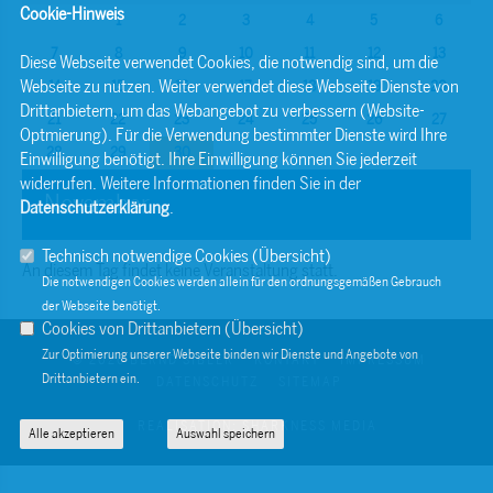
Cookie-Hinweis
1
2
3
4
5
6
7
8
9
10
11
12
13
Diese Webseite verwendet Cookies, die notwendig sind, um die
Webseite zu nutzen. Weiter verwendet diese Webseite Dienste von
14
15
16
17
18
19
20
Drittanbietern, um das Webangebot zu verbessern (Website-
21
22
23
24
25
26
27
Optmierung). Für die Verwendung bestimmter Dienste wird Ihre
28
29
30
Einwilligung benötigt. Ihre Einwilligung können Sie jederzeit
widerrufen. Weitere Informationen finden Sie in der
November
Datenschutzerklärung
.
Technisch notwendige Cookies (
Übersicht
)
An diesem Tag findet keine Veranstaltung statt.
Die notwendigen Cookies werden allein für den ordnungsgemäßen Gebrauch
der Webseite benötigt.
Cookies von Drittanbietern (
Übersicht
)
Zur Optimierung unserer Webseite binden wir Dienste und Angebote von
© 2026 BERND SIBLER
KONTAKT
IMPRESSUM
Drittanbietern ein.
DATENSCHUTZ
SITEMAP
REALISATION: SHARKNESS MEDIA
Alle akzeptieren
Auswahl speichern