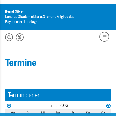
Bernd Sibler
Landrat, Staatsminister a.D., ehem. Mitglied des
Bayerischen Landtags
Termine
Terminplaner
Januar 2023
Mo
Di
Mi
Do
Fr
Sa
So