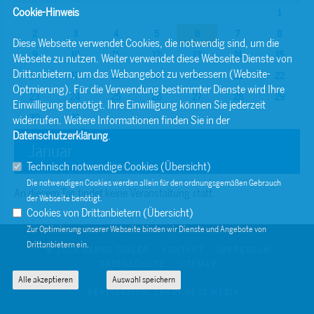
Cookie-Hinweis
1
2
3
4
5
6
7
8
Diese Webseite verwendet Cookies, die notwendig sind, um die
9
10
11
12
13
14
15
Webseite zu nutzen. Weiter verwendet diese Webseite Dienste von
Drittanbietern, um das Webangebot zu verbessern (Website-
16
17
18
19
20
21
22
Optmierung). Für die Verwendung bestimmter Dienste wird Ihre
23
24
25
26
27
28
29
Einwilligung benötigt. Ihre Einwilligung können Sie jederzeit
30
31
widerrufen. Weitere Informationen finden Sie in der
Datenschutzerklärung
.
Januar
Technisch notwendige Cookies (
Übersicht
)
Die notwendigen Cookies werden allein für den ordnungsgemäßen Gebrauch
An diesem Tag findet keine Veranstaltung statt.
der Webseite benötigt.
Cookies von Drittanbietern (
Übersicht
)
Zur Optimierung unserer Webseite binden wir Dienste und Angebote von
Drittanbietern ein.
© 2026 BERND SIBLER
KONTAKT
IMPRESSUM
DATENSCHUTZ
SITEMAP
Alle akzeptieren
Auswahl speichern
REALISATION: SHARKNESS MEDIA