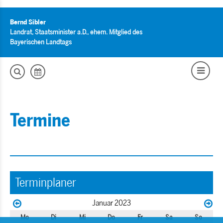
Bernd Sibler
Landrat, Staatsminister a.D., ehem. Mitglied des
Bayerischen Landtags
Termine
Terminplaner
Januar 2023
Mo
Di
Mi
Do
Fr
Sa
So