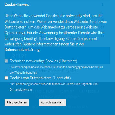
Cookie-Hinweis
1
2
3
4
5
6
7
8
Diese Webseite verwendet Cookies, die notwendig sind, um die
9
10
11
12
13
14
15
Webseite zu nutzen. Weiter verwendet diese Webseite Dienste von
Drittanbietern, um das Webangebot zu verbessern (Website-
16
17
18
19
20
21
22
Optmierung). Für die Verwendung bestimmter Dienste wird Ihre
23
24
25
26
27
28
29
Einwilligung benötigt. Ihre Einwilligung können Sie jederzeit
30
31
widerrufen. Weitere Informationen finden Sie in der
Datenschutzerklärung
.
Januar
Technisch notwendige Cookies (
Übersicht
)
Die notwendigen Cookies werden allein für den ordnungsgemäßen Gebrauch
An diesem Tag findet keine Veranstaltung statt.
der Webseite benötigt.
Cookies von Drittanbietern (
Übersicht
)
Zur Optimierung unserer Webseite binden wir Dienste und Angebote von
Drittanbietern ein.
© 2026 BERND SIBLER
KONTAKT
IMPRESSUM
DATENSCHUTZ
SITEMAP
Alle akzeptieren
Auswahl speichern
REALISATION: SHARKNESS MEDIA