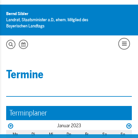
Bernd Sibler
Landrat, Staatsminister a.D., ehem. Mitglied des
Bayerischen Landtags
Termine
Terminplaner
Januar 2023
Mo
Di
Mi
Do
Fr
Sa
So