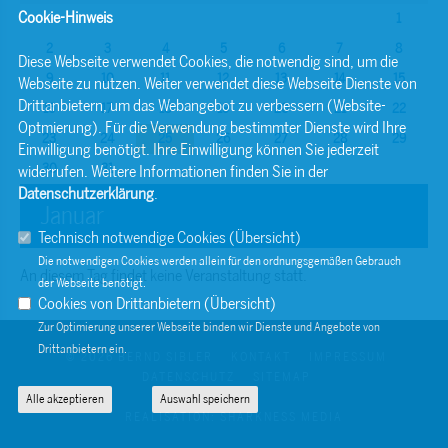
Cookie-Hinweis
1
2
3
4
5
6
7
8
Diese Webseite verwendet Cookies, die notwendig sind, um die
9
10
11
12
13
14
15
Webseite zu nutzen. Weiter verwendet diese Webseite Dienste von
Drittanbietern, um das Webangebot zu verbessern (Website-
16
17
18
19
20
21
22
Optmierung). Für die Verwendung bestimmter Dienste wird Ihre
23
24
25
26
27
28
29
Einwilligung benötigt. Ihre Einwilligung können Sie jederzeit
30
31
widerrufen. Weitere Informationen finden Sie in der
Datenschutzerklärung
.
Januar
Technisch notwendige Cookies (
Übersicht
)
Die notwendigen Cookies werden allein für den ordnungsgemäßen Gebrauch
An diesem Tag findet keine Veranstaltung statt.
der Webseite benötigt.
Cookies von Drittanbietern (
Übersicht
)
Zur Optimierung unserer Webseite binden wir Dienste und Angebote von
Drittanbietern ein.
© 2026 BERND SIBLER
KONTAKT
IMPRESSUM
DATENSCHUTZ
SITEMAP
Alle akzeptieren
Auswahl speichern
REALISATION: SHARKNESS MEDIA