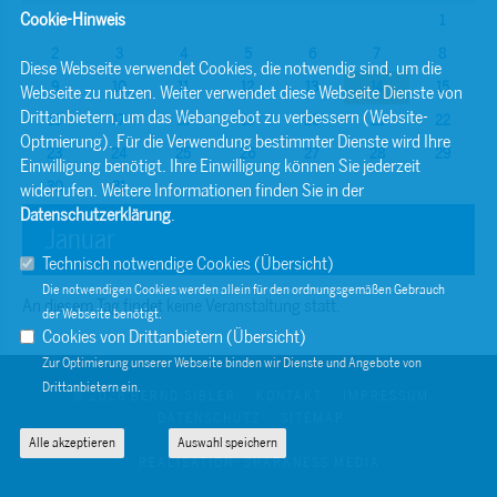
Cookie-Hinweis
1
2
3
4
5
6
7
8
Diese Webseite verwendet Cookies, die notwendig sind, um die
9
10
11
12
13
14
15
Webseite zu nutzen. Weiter verwendet diese Webseite Dienste von
Drittanbietern, um das Webangebot zu verbessern (Website-
16
17
18
19
20
21
22
Optmierung). Für die Verwendung bestimmter Dienste wird Ihre
23
24
25
26
27
28
29
Einwilligung benötigt. Ihre Einwilligung können Sie jederzeit
30
31
widerrufen. Weitere Informationen finden Sie in der
Datenschutzerklärung
.
Januar
Technisch notwendige Cookies (
Übersicht
)
Die notwendigen Cookies werden allein für den ordnungsgemäßen Gebrauch
An diesem Tag findet keine Veranstaltung statt.
der Webseite benötigt.
Cookies von Drittanbietern (
Übersicht
)
Zur Optimierung unserer Webseite binden wir Dienste und Angebote von
Drittanbietern ein.
© 2026 BERND SIBLER
KONTAKT
IMPRESSUM
DATENSCHUTZ
SITEMAP
Alle akzeptieren
Auswahl speichern
REALISATION: SHARKNESS MEDIA