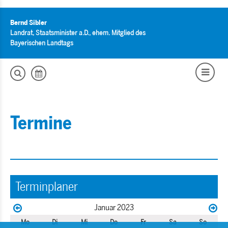
Bernd Sibler
Landrat, Staatsminister a.D., ehem. Mitglied des
Bayerischen Landtags
Termine
Terminplaner
Januar 2023
Mo
Di
Mi
Do
Fr
Sa
So